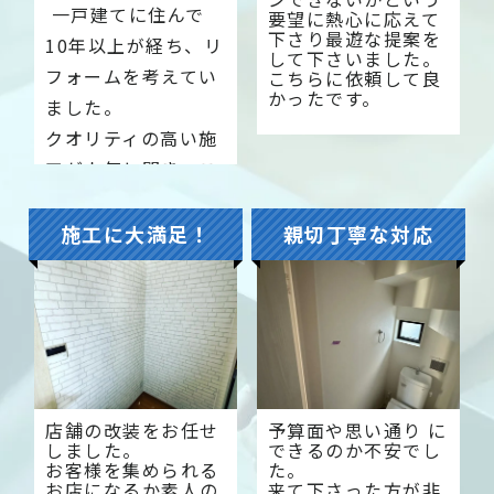
一戸建てに住んで
要望に熱心に応えて
下さり最遊な提案を
10年以上が経ち、リ
して下さいました。
フォームを考えてい
こちらに依頼して良
かったです。
ました。
クオリティの高い施
工が人気と聞き、こ
ちらでお願いするこ
とにしました。
施工に大満足！
親切丁寧な対応
納得のいくプランを
ご提案してください
ました。
店舗の改装をお任せ
予算面や思い通り に
しました。
できるのか不安でし
お客様を集められる
た。
お店になるか素人の
来て下さった方が非