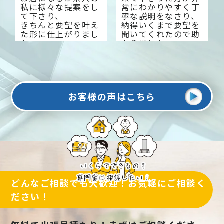
私に様々な提案をし
常にわかりやすく丁
て下さり、
寧な説明をなさり、
きちんと要望を叶え
納得いくまで要望を
た形に仕上がりまし
聞いてくれたので助
た。
かりました。
今では来客数も増え
大変感謝しておりま
大変満足していま
す。
す。
お客様の声はこちら
どんなご相談でも大歓迎！お気軽にご相談く
ださい！