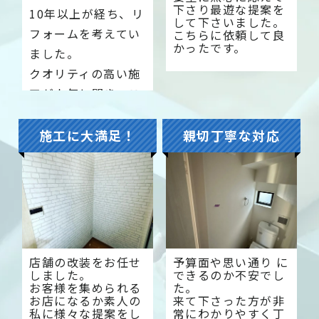
下さり最遊な提案を
10年以上が経ち、リ
して下さいました。
フォームを考えてい
こちらに依頼して良
かったです。
ました。
クオリティの高い施
工が人気と聞き、こ
ちらでお願いするこ
とにしました。
施工に大満足！
親切丁寧な対応
納得のいくプランを
ご提案してください
ました。
店舗の改装をお任せ
予算面や思い通り に
しました。
できるのか不安でし
お客様を集められる
た。
お店になるか素人の
来て下さった方が非
私に様々な提案をし
常にわかりやすく丁