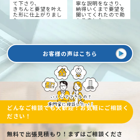
て下さり、
寧な説明をなさり、
きちんと要望を叶え
納得いくまで要望を
た形に仕上がりまし
聞いてくれたので助
た。
かりました。
今では来客数も増え
大変感謝しておりま
大変満足していま
す。
す。
お客様の声はこちら
どんなご相談でも大歓迎！お気軽にご相談く
ださい！
無料で出張見積もり！まずはご相談くださ